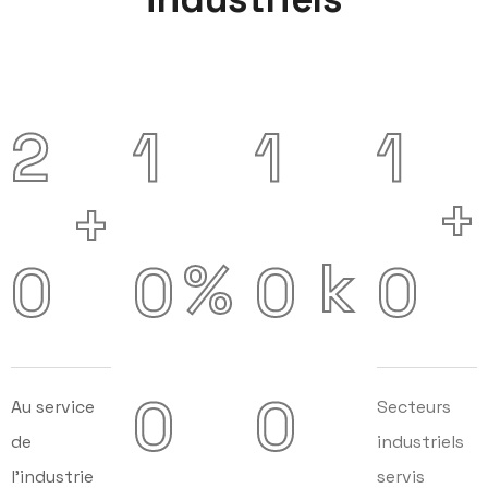
2
1
1
1
+
+
k
%
0
0
0
0
0
0
Au service
Secteurs
de
industriels
l’industrie
servis