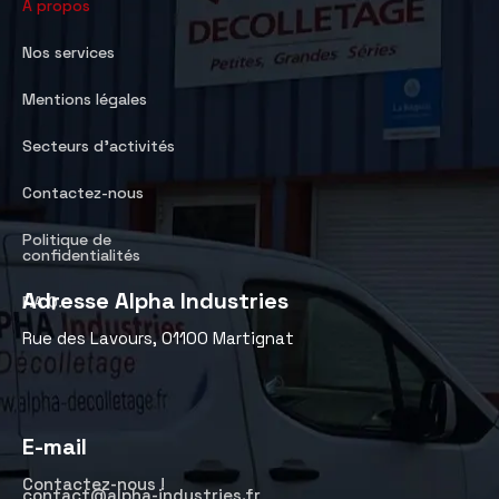
À propos
Nos services
Mentions légales
Secteurs d’activités
Contactez-nous
Politique de
confidentialités
Adresse Alpha Industries
F.A.Q.
Rue des Lavours, 01100 Martignat
E-mail
Contactez-nous !
contact@alpha-industries.fr